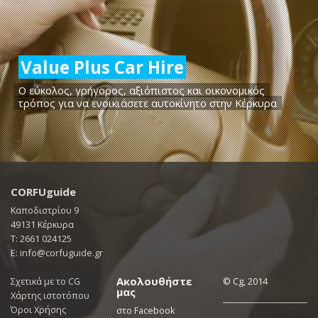
Value Plus Car Hire
Ο εύκολος, γρήγορος, αξιόπιστος και οικονομικός
τρόπος για να ενοικιάσετε αυτοκίνητο στην Κέρκυρα
CORFUguide
Καποδιστρίου 9
49131 Κέρκυρα
Τ: 2661 024125
E: info@corfuguide.gr
Ακολουθήστε
Σχετικά με το CG
© Cg, 2014
μας
Χάρτης ιστοτόπου
Όροι Χρήσης
στο Facebook