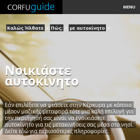
MENU
Τι;
Καλώς Ήλθατε
>
Πώς;
>
με αυτοκίνητο
>
Πού;
Πώς;
Πότε;
Νοικιάστε
αυτοκίνητο
Επίκαιρα
Εάν επιλέξετε να φτάσετε στην Κέρκυρα με κάποιο
μέσον μαζικής μεταφορά τότε μια καλή επιλογή για
την περιήγησή σας είναι να ενοικιάσετε
αυτοκίνητο για τις μετακινήσεις σας μέσα στο νησί.
Δείτε εδώ για περισσότερες πληροφορίες.